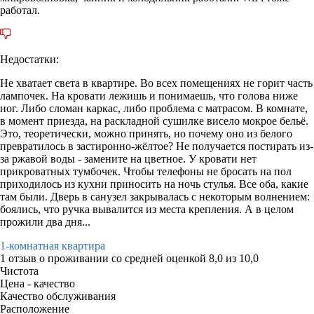
работал.
Недостатки:
Не хватает света в квартире. Во всех помещениях не горит часть
лампочек. На кровати лежишь и понимаешь, что голова ниже
ног. Либо сломан каркас, либо проблема с матрасом. В комнате,
в момент приезда, на раскладной сушилке висело мокрое бельё.
Это, теоретически, можно принять, но почему оно из белого
превратилось в застиронно-жёлтое? Не получается постирать из-
за ржавой воды - замените на цветное. У кровати нет
прикроватных тумбочек. Чтобы телефоны не бросать на пол
приходилось из кухни приносить на ночь стулья. Все оба, какие
там были. Дверь в санузел закрывалась с некоторым волнением:
боялись, что ручка вывалится из места крепления. А в целом
прожили два дня...
1-комнатная квартира
1 отзыв
о проживании со средней оценкой
8,0
из
10,0
Чистота
Цена - качество
Качество обслуживания
Расположение