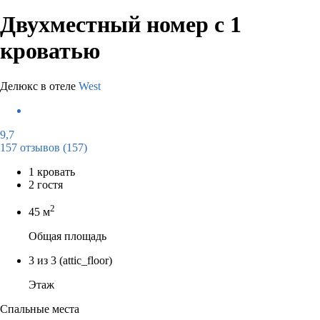
Двухместный номер с 1
кроватью
Делюкс в отеле
West
9,7
157 отзывов
(157)
1 кровать
2 гостя
2
45 м
Общая площадь
3 из 3
(attic_floor)
Этаж
Спальные места