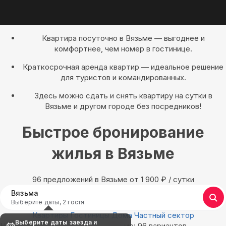
Квартира посуточно в Вязьме — выгоднее и
комфортнее, чем номер в гостинице.
Краткосрочная аренда квартир — идеальное решение
для туристов и командированных.
Здесь можно сдать и снять квартиру на сутки в
Вязьме и другом городе без посредников!
Быстрое бронирование
жилья в Вязьме
96 предложений в Вязьме oт 1 900
₽
/ сутки
Вязьма
Выберите даты, 2 гостя
Квартиры
Гостиницы
Дома
Частный сектор
Выберите даты заезда и
Найдём, где остановиться в Вязьме: 96 вариантов