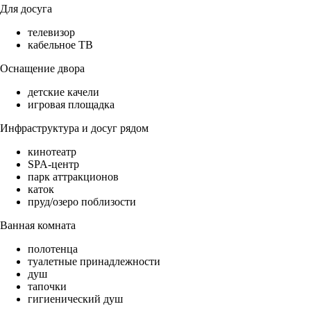
Для досуга
телевизор
кабельное ТВ
Оснащение двора
детские качели
игровая площадка
Инфраструктура и досуг рядом
кинотеатр
SPA-центр
парк аттракционов
каток
пруд/озеро поблизости
Ванная комната
полотенца
туалетные принадлежности
душ
тапочки
гигиенический душ