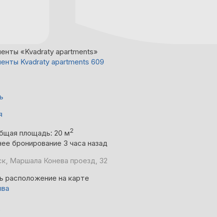
енты «Kvadraty apartments»
енты Kvadraty apartments 609
ь
я
2
бщая площадь: 20 м
ее бронирование 3 часа назад
к, Маршала Конева проезд, 32
ь расположение на карте
ыва
)