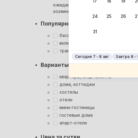
17
18
19
2
ожидания ответа от
Мгновен
хозяина
24
25
26
2
Суперхо
Популярные фильтры
Кэшбэк
31
Заброни
бассейн
Подроб
включён завтрак
трансфер
Сегодня 7 - 8 авг
Завтра 8 - 
Варианты размещения
квартиры, апартаменты
дома, коттеджи
хостелы
отели
мини-гостиницы
гостевые дома
апарт-отели
Цена за сутки