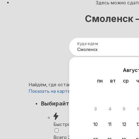
Здесь можно сдать
Смоленск 
Куда едем
Нап
Авгус
пн
вт
ср
ч
Найдём, где остановиться в Смоленске: 221 вар
Показать на карте
Кэшбэк
Выбирайте лучшее
3
4
5
Вернём 
после о
Быстрое бронирование
10
11
12
1
Выбира
Всего 2 минуты, без