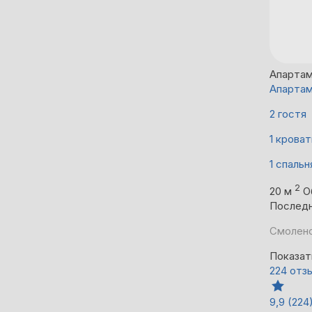
Апартам
Апартам
2 гостя
1 кроват
1 спальн
2
20 м
О
Последн
Смоленс
Показат
224 отз
9,9
(224