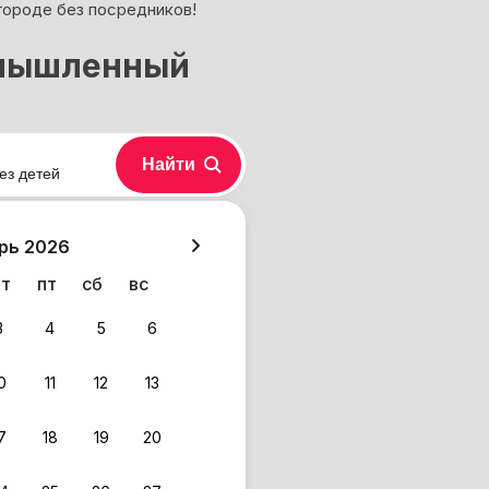
городе без посредников!
омышленный
Найти
ез детей
хазия
рь 2026
чт
пт
сб
вс
3
4
5
6
0
11
12
13
7
18
19
20