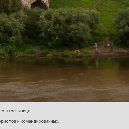
р в гостинице.
уристов и командированных.