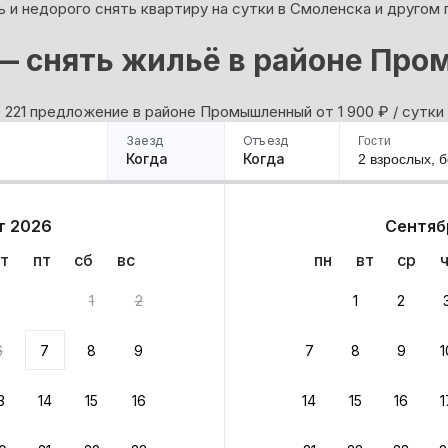
 и недорого снять квартиру на сутки в Смоленска и другом 
— снять жильё в районе Пр
221 предложение в районе Промышленный oт 1 900
₽
/ сутки
Заезд
Отъезд
Гости
Когда
Когда
2 взрослых,
б
ример
Санкт-Петербург
Москва
Сочи
Минск
Казань
Дагестан
Кисловодск
Аб
т 2026
Сентяб
Квартиры
Гостиницы
Дома
Частный сектор
т
пт
сб
вс
пн
вт
ср
иант
1
2
1
2
 до 30% за бронь
6
7
8
9
7
8
9
1
бонусами
ценки проживания
3
14
15
16
14
15
16
1
йте быстрое бронирование