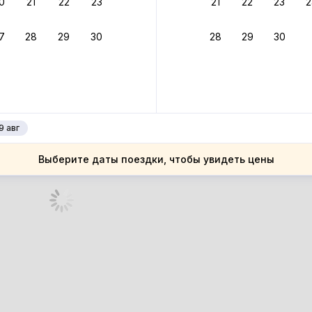
0
21
22
23
21
22
23
2
ное подтверждение брони без ожидания ответа от хозяина
7
28
29
30
28
29
30
зяин
 до 4%
руйте до 31 августа 2026 — и получите кэшбэк бонусами пос
нее
9 авг
Выберите даты поездки, чтобы увидеть цены